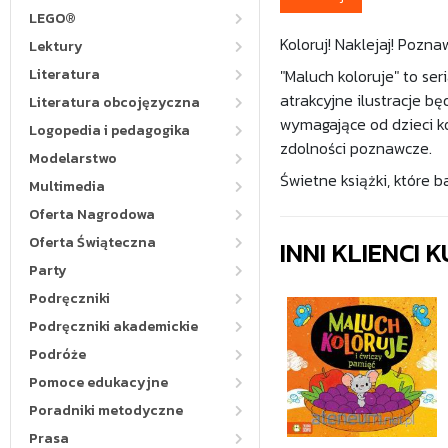
LEGO®
Koloruj! Naklejaj! Pozna
Lektury
Literatura
"Maluch koloruje" to se
atrakcyjne ilustracje 
Literatura obcojęzyczna
wymagające od dzieci ko
Logopedia i pedagogika
zdolności poznawcze.
Modelarstwo
Świetne książki, które b
Multimedia
Oferta Nagrodowa
Oferta Świąteczna
INNI KLIENCI
Party
Podręczniki
Podręczniki akademickie
Podróże
Pomoce edukacyjne
Poradniki metodyczne
Prasa