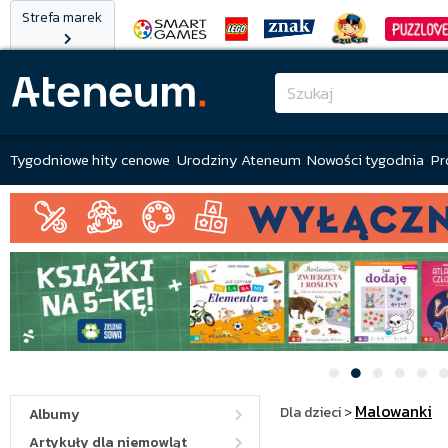
Strefa marek
Tygodniowe hity cenowe
Urodziny Ateneum
Nowości tygodnia
Pr
Malowanki
Dla dzieci
>
Albumy
Artykuły dla niemowląt