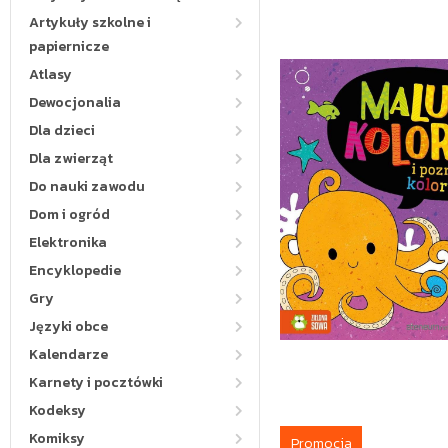
Artykuły szkolne i
papiernicze
Atlasy
Dewocjonalia
Dla dzieci
Dla zwierząt
Do nauki zawodu
Dom i ogród
Elektronika
Encyklopedie
Gry
Języki obce
Kalendarze
Karnety i pocztówki
Kodeksy
Komiksy
Promocja