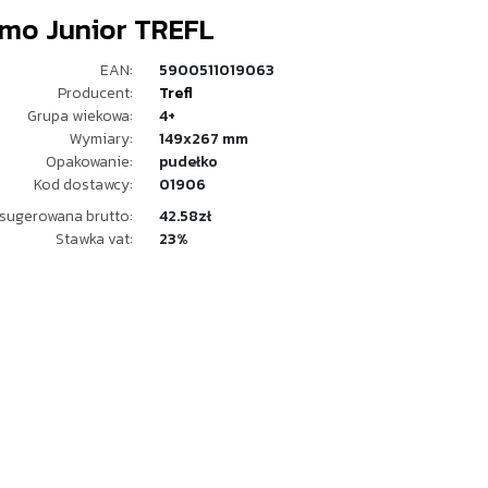
mo Junior TREFL
EAN:
5900511019063
Producent:
Trefl
Grupa wiekowa:
4+
Wymiary:
149x267 mm
Opakowanie:
pudełko
Kod dostawcy:
01906
sugerowana brutto:
42.58zł
Stawka vat:
23%