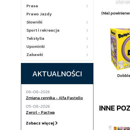
Prasa
(Nie) powinieneś
Prawo Jazdy
Słowniki
Sport i rekreacja
Tekstylia
Upominki
Zabawki
AKTUALNOŚCI
Dobbl
06-08-2026
Zmiana cennika - Alfa Pastello
INNE PO
05-08-2026
Zwrot - Pactwa
Zobacz więcej