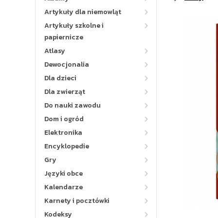
Artykuły dla niemowląt
Artykuły szkolne i
papiernicze
Atlasy
Dewocjonalia
Dla dzieci
Dla zwierząt
Do nauki zawodu
Dom i ogród
Elektronika
Encyklopedie
Gry
Języki obce
Kalendarze
Karnety i pocztówki
Kodeksy