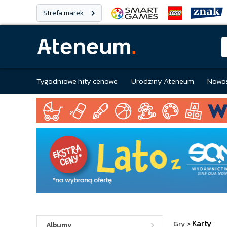
Strefa marek
Tygodniowe hity cenowe
Urodziny Ateneum
Nowoś
Karty
Gry
>
Albumy