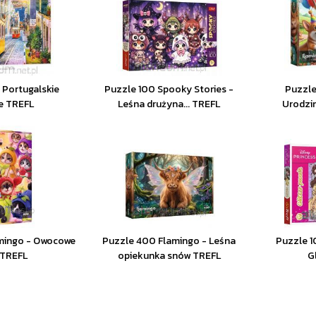
 Portugalskie
Puzzle 100 Spooky Stories -
Puzzle
e TREFL
Leśna drużyna... TREFL
Urodzi
mingo - Owocowe
Puzzle 400 Flamingo - Leśna
Puzzle 1
 TREFL
opiekunka snów TREFL
G