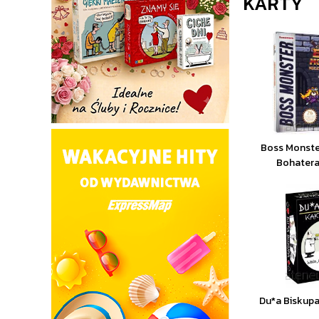
KARTY
Boss Monste
Bohater
Du*a Biskupa