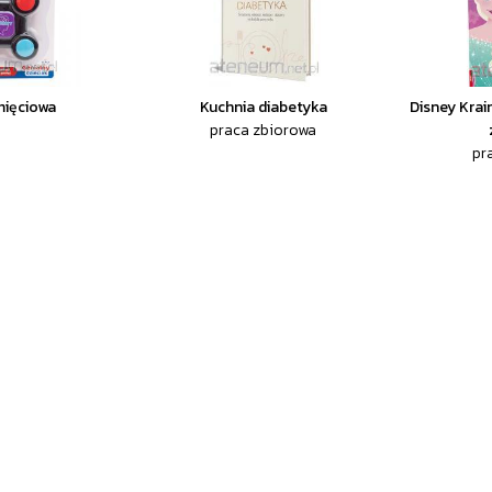
mięciowa
Kuchnia diabetyka
Disney Krai
praca zbiorowa
pr