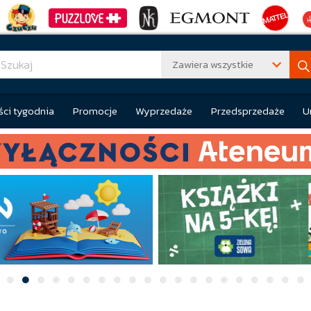
Zawiera wszystkie
ci tygodnia
Promocje
Wyprzedaże
Przedsprzedaże
U