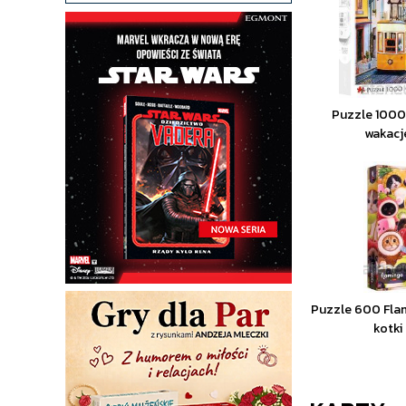
Puzzle 1000
wakacj
Puzzle 600 Fla
kotki