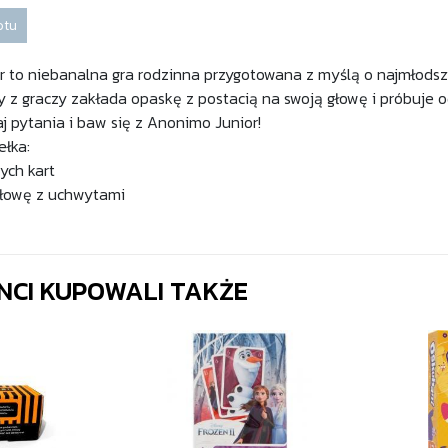
otu
 to niebanalna gra rodzinna przygotowana z myślą o najmłods
 z graczy zakłada opaskę z postacią na swoją głowę i próbuje od
j pytania i baw się z Anonimo Junior!
łka:
nych kart
głowę z uchwytami
ENCI KUPOWALI TAKŻE