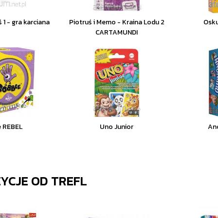
 1 - gra karciana
Piotruś i Memo - Kraina Lodu 2
Osk
CARTAMUNDI
e REBEL
Uno Junior
An
ZYCJE OD
TREFL