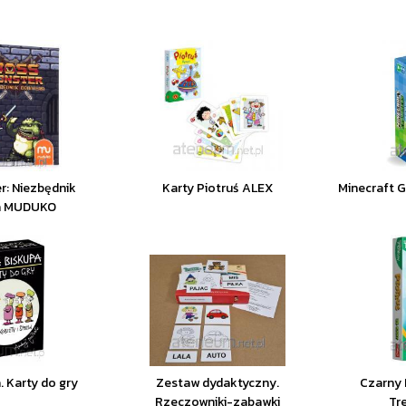
r: Niezbędnik
Karty Piotruś ALEX
Minecraft G
a MUDUKO
. Karty do gry
Zestaw dydaktyczny.
Czarny 
Rzeczowniki-zabawki
Tr