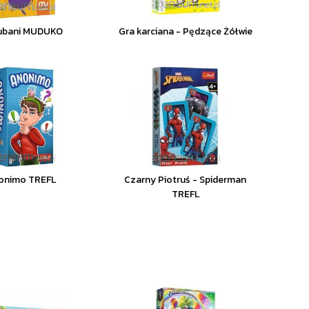
ubani MUDUKO
Gra karciana - Pędzące Żółwie
onimo TREFL
Czarny Piotruś - Spiderman
TREFL