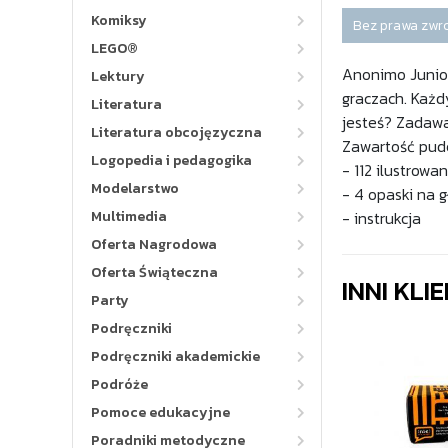
Komiksy
Bez prawa zwr
LEGO®
Anonimo Junior
Lektury
graczach. Każdy
Literatura
jesteś? Zadawa
Literatura obcojęzyczna
Zawartość pude
Logopedia i pedagogika
- 112 ilustrowa
Modelarstwo
- 4 opaski na 
Multimedia
- instrukcja
Oferta Nagrodowa
Oferta Świąteczna
INNI KLI
Party
Podręczniki
Podręczniki akademickie
Podróże
Pomoce edukacyjne
Poradniki metodyczne