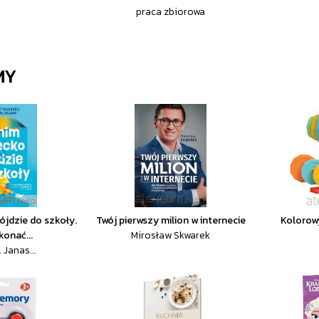
praca zbiorowa
MY
ójdzie do szkoły.
Twój pierwszy milion w internecie
Kolorowy
konać...
Mirosław Skwarek
 Janas...