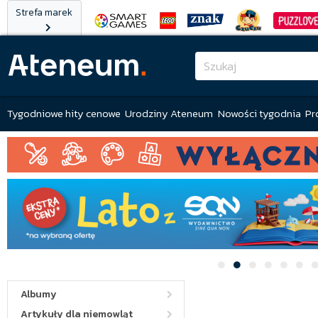
Strefa marek
Tygodniowe hity cenowe
Urodziny Ateneum
Nowości tygodnia
Pr
Albumy
Artykuły dla niemowląt