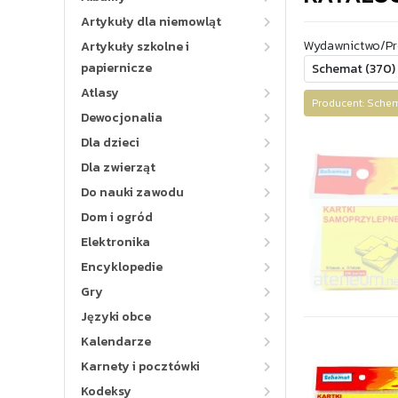
Artykuły dla niemowląt
Wydawnictwo/Pr
Artykuły szkolne i
papiernicze
Atlasy
Producent: Sch
Dewocjonalia
Dla dzieci
Dla zwierząt
Do nauki zawodu
Dom i ogród
Elektronika
Encyklopedie
Gry
Języki obce
Kalendarze
Karnety i pocztówki
Kodeksy