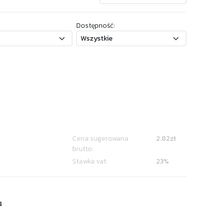
Dostępność:
4
Cena sugerowana
2.82zł
brutto:
Stawka vat:
23%
4