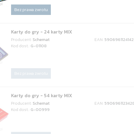
Bez prawa zwrotu
Karty do gry - 24 karty MIX
Producent:
Schemat
EAN:
5906961124142
Kod dost.:
G-01108
Bez prawa zwrotu
Karty do gry - 54 karty MIX
Producent:
Schemat
EAN:
590696112342
Kod dost.:
G-00999