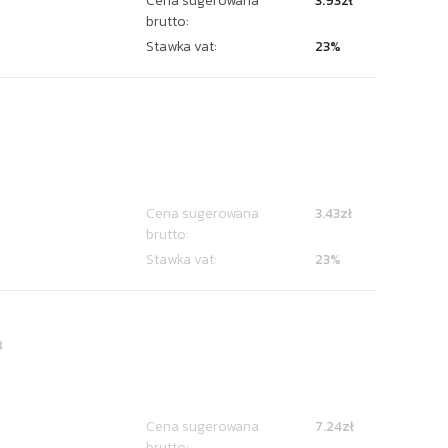
Cena sugerowana
3.93zł
brutto:
Stawka vat:
23%
Cena sugerowana
3.43zł
brutto:
Stawka vat:
23%
8
Cena sugerowana
7.24zł
brutto: