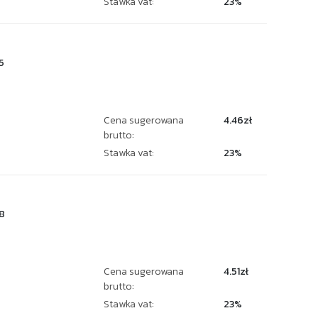
Stawka vat:
23%
5
Cena sugerowana
4.46zł
brutto:
Stawka vat:
23%
8
Cena sugerowana
4.51zł
brutto:
Stawka vat:
23%