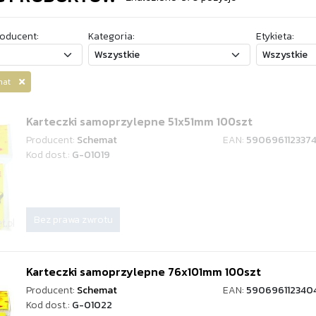
oducent:
Kategoria:
Etykieta:
emat
Karteczki samoprzylepne 51x51mm 100szt
Producent:
Schemat
EAN:
590696112337
Kod dost.:
G-01019
Bez prawa zwrotu
Karteczki samoprzylepne 76x101mm 100szt
Producent:
Schemat
EAN:
590696112340
Kod dost.:
G-01022