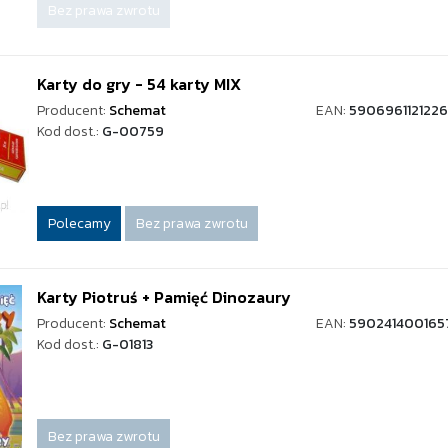
Bez prawa zwrotu
Karty do gry - 54 karty MIX
Producent:
Schemat
EAN:
5906961121226
Kod dost.:
G-00759
Polecamy
Bez prawa zwrotu
Karty Piotruś + Pamięć Dinozaury
Producent:
Schemat
EAN:
590241400165
Kod dost.:
G-01813
Bez prawa zwrotu