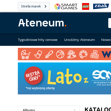
Strefa marek
Tygodniowe hity cenowe
Urodziny Ateneum
Nowoś
KATALO
Albumy