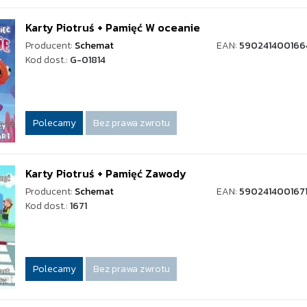
Karty Piotruś + Pamięć W oceanie
Producent:
Schemat
EAN:
590241400166
Kod dost.:
G-01814
Polecamy
Bez prawa zwrotu
Karty Piotruś + Pamięć Zawody
Producent:
Schemat
EAN:
590241400167
Kod dost.:
1671
Polecamy
Bez prawa zwrotu