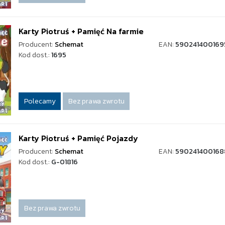
Karty Piotruś + Pamięć Na farmie
Producent:
Schemat
EAN:
590241400169
Kod dost.:
1695
Polecamy
Bez prawa zwrotu
Karty Piotruś + Pamięć Pojazdy
Producent:
Schemat
EAN:
590241400168
Kod dost.:
G-01816
Bez prawa zwrotu