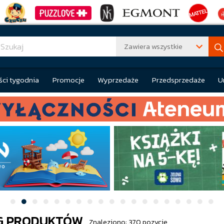
Zawiera wszystkie
ci tygodnia
Promocje
Wyprzedaże
Przedsprzedaże
U
G PRODUKTÓW
Znaleziono: 370 pozycje