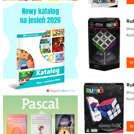
Rub
Pro
Kod
P
Rub
Pro
Kod
P