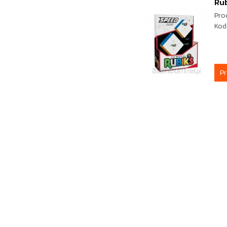
Rub
Pro
Kod
P