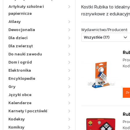
Kostki Rubika to idealn
Artykuły szkolne i
rozrywkowe z edukacyj
papiernicze
Atlasy
Dewocjonalia
Wydawnictwo/Producent:
Dla dzieci
Dla zwierząt
Rub
Do nauki zawodu
Pro
Dom i ogród
Kod
Elektronika
Encyklopedie
Gry
P
Języki obce
Kalendarze
Karnety i pocztówki
Rub
Kodeksy
Pro
Komiksy
Kod