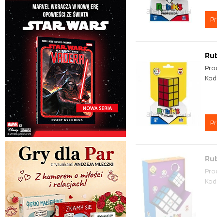
P
Rub
Pro
Kod
P
Rub
Pro
Kod