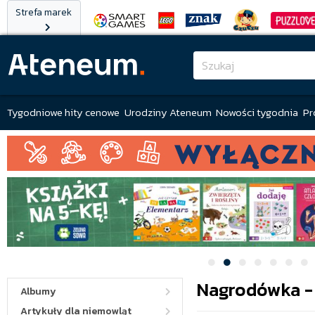
Strefa marek
Tygodniowe hity cenowe
Urodziny Ateneum
Nowości tygodnia
Pr
Nagrodówka - 
Albumy
Artykuły dla niemowląt