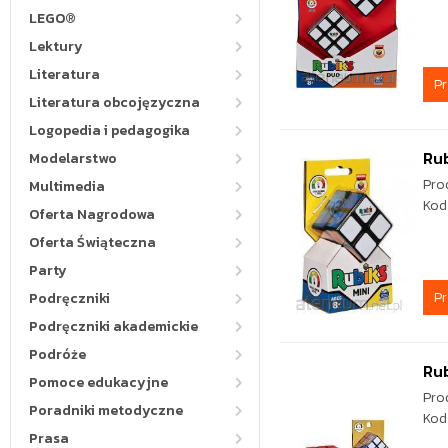
LEGO®
Lektury
Literatura
P
Literatura obcojęzyczna
Logopedia i pedagogika
Rub
Modelarstwo
Pro
Multimedia
Kod
Oferta Nagrodowa
Oferta Świąteczna
Party
P
Podręczniki
Podręczniki akademickie
Podróże
Rub
Pomoce edukacyjne
Pro
Poradniki metodyczne
Kod
Prasa