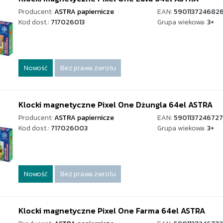
Producent:
ASTRA papiernicze
EAN:
590113724682
Kod dost.:
717026013
Grupa wiekowa:
3+
Nowość
Bez prawa zwrotu
Klocki magnetyczne Pixel One Dżungla 64el ASTRA
Producent:
ASTRA papiernicze
EAN:
5901137246727
Kod dost.:
717026003
Grupa wiekowa:
3+
Nowość
Bez prawa zwrotu
Klocki magnetyczne Pixel One Farma 64el ASTRA