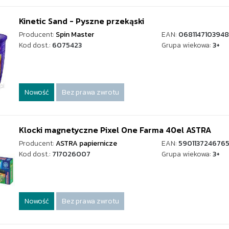
Kinetic Sand - Pyszne przekąski
Producent:
Spin Master
EAN:
0681147103948
Kod dost.:
6075423
Grupa wiekowa:
3+
Nowość
Bez prawa zwrotu
Klocki magnetyczne Pixel One Farma 40el ASTRA
Producent:
ASTRA papiernicze
EAN:
590113724676
Kod dost.:
717026007
Grupa wiekowa:
3+
Nowość
Bez prawa zwrotu