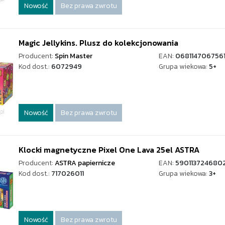
Nowość
Bez prawa zwrotu
Magic Jellykins. Plusz do kolekcjonowania
Producent:
Spin Master
EAN:
068114706756
Kod dost.:
6072949
Grupa wiekowa:
5+
Nowość
Bez prawa zwrotu
Klocki magnetyczne Pixel One Lava 25el ASTRA
Producent:
ASTRA papiernicze
EAN:
590113724680
Kod dost.:
717026011
Grupa wiekowa:
3+
Nowość
Bez prawa zwrotu