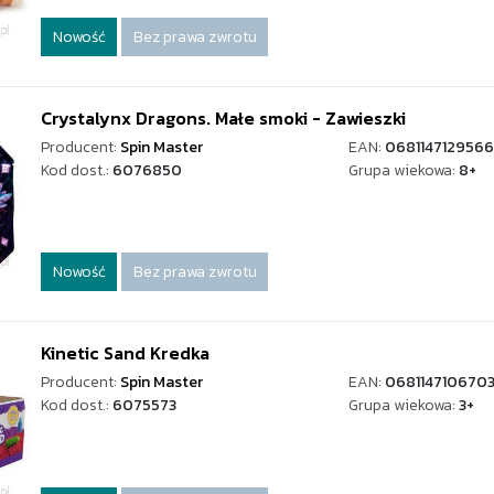
Nowość
Bez prawa zwrotu
Crystalynx Dragons. Małe smoki - Zawieszki
Producent:
Spin Master
EAN:
0681147129566
Kod dost.:
6076850
Grupa wiekowa:
8+
Nowość
Bez prawa zwrotu
Kinetic Sand Kredka
Producent:
Spin Master
EAN:
068114710670
Kod dost.:
6075573
Grupa wiekowa:
3+