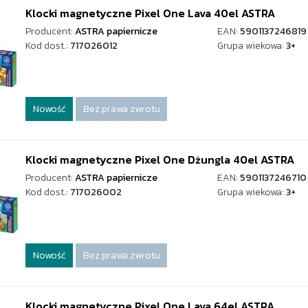
Klocki magnetyczne Pixel One Lava 40el ASTRA
Producent:
ASTRA papiernicze
EAN:
5901137246819
Kod dost.:
717026012
Grupa wiekowa:
3+
Nowość
Bez prawa zwrotu
Klocki magnetyczne Pixel One Dżungla 40el ASTRA
Producent:
ASTRA papiernicze
EAN:
5901137246710
Kod dost.:
717026002
Grupa wiekowa:
3+
Nowość
Bez prawa zwrotu
Klocki magnetyczne Pixel One Lava 64el ASTRA