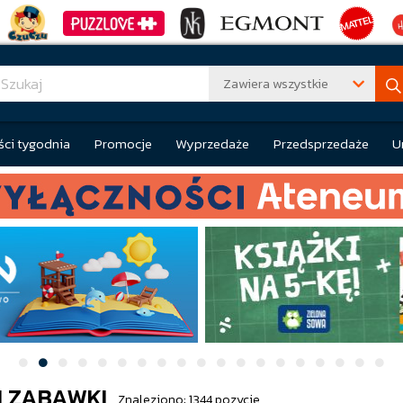
Zawiera wszystkie
ci tygodnia
Promocje
Wyprzedaże
Przedsprzedaże
U
 ZABAWKI
Znaleziono: 1344 pozycje