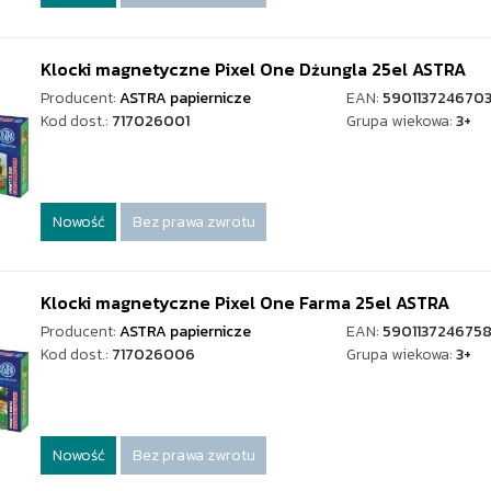
Klocki magnetyczne Pixel One Dżungla 25el ASTRA
Producent:
ASTRA papiernicze
EAN:
590113724670
Kod dost.:
717026001
Grupa wiekowa:
3+
Nowość
Bez prawa zwrotu
Klocki magnetyczne Pixel One Farma 25el ASTRA
Producent:
ASTRA papiernicze
EAN:
590113724675
Kod dost.:
717026006
Grupa wiekowa:
3+
Nowość
Bez prawa zwrotu