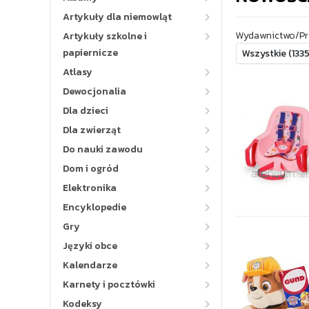
Artykuły dla niemowląt
Wydawnictwo/Pr
Artykuły szkolne i
papiernicze
Atlasy
Dewocjonalia
Dla dzieci
Dla zwierząt
Do nauki zawodu
Dom i ogród
Elektronika
Encyklopedie
Gry
Języki obce
Kalendarze
Karnety i pocztówki
Kodeksy