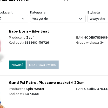
oducent:
Kategoria:
Etykieta:
Baby born - Bike Seat
Producent:
Zapf
EAN:
400116783998
Kod dost.:
839980-116726
Grupa wiekowa:
3+
Nowość
Bez prawa zwrotu
Gund Psi Patrol Pluszowe maskotki 20cm
Producent:
Spin Master
EAN:
068114707643
Kod dost.:
6073666