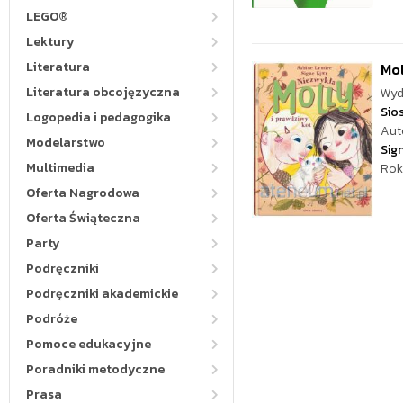
LEGO®
Lektury
Literatura
Mol
Literatura obcojęzyczna
Wyd
Sio
Logopedia i pedagogika
Aut
Modelarstwo
Sig
Multimedia
Rok
Oferta Nagrodowa
Oferta Świąteczna
Party
Podręczniki
Podręczniki akademickie
Podróże
Pomoce edukacyjne
Poradniki metodyczne
Prasa