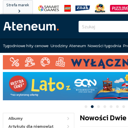
Strefa marek
Tygodniowe hity cenowe
Urodziny Ateneum
Nowości tygodnia
Pr
Nowości Dwie 
Albumy
Artykuły dla niemowląt