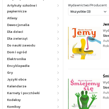
Wydawnictwo/Producent:
Artykuły szkolne i
papiernicze
Atlasy
Je
Dewocjonalia
Wyd
Dla dzieci
Sio
Dla zwierząt
Aut
Do nauki zawodu
Rok
Dom i ogród
Elektronika
Encyklopedie
Gry
Śm
Języki obce
Wyd
Kalendarze
Sio
Aut
Karnety i pocztówki
Rok
Kodeksy
Komiksy