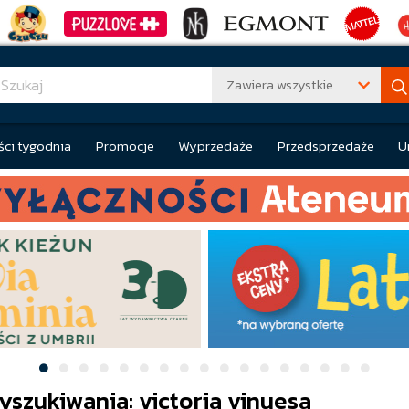
Zawiera wszystkie
ci tygodnia
Promocje
Wyprzedaże
Przedsprzedaże
U
yszukiwania: victoria vinuesa