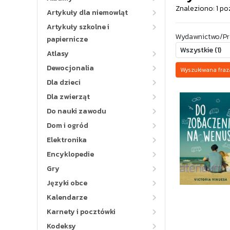
Znaleziono: 1 po
Artykuły dla niemowląt
Artykuły szkolne i
Wydawnictwo/Pr
papiernicze
Atlasy
Dewocjonalia
Wyszukiwana fraz
Dla dzieci
Dla zwierząt
Do nauki zawodu
Dom i ogród
Elektronika
Encyklopedie
Gry
Języki obce
Kalendarze
Karnety i pocztówki
Kodeksy