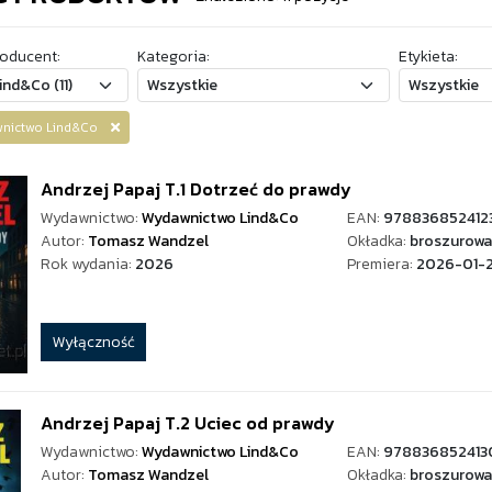
oducent:
Kategoria:
Etykieta:
awnictwo Lind&Co
Andrzej Papaj T.1 Dotrzeć do prawdy
Wydawnictwo:
Wydawnictwo Lind&Co
EAN:
978836852412
Autor:
Tomasz Wandzel
Okładka:
broszurowa
Rok wydania:
2026
Premiera:
2026-01-
Wyłączność
Andrzej Papaj T.2 Uciec od prawdy
Wydawnictwo:
Wydawnictwo Lind&Co
EAN:
978836852413
Autor:
Tomasz Wandzel
Okładka:
broszurowa