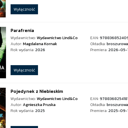
Wyłączność
Parafrenia
Wydawnictwo:
Wydawnictwo Lind&Co
EAN:
97883685240
Autor:
Magdalena Kornak
Okładka:
broszurowa
Rok wydania:
2026
Premiera:
2026-05-
Wyłączność
Pojedynek z Niebieskim
Wydawnictwo:
Wydawnictwo Lind&Co
EAN:
978836825418
Autor:
Agnieszka Pruska
Okładka:
broszurowa
Rok wydania:
2025
Premiera:
2025-09-