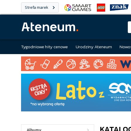
Strefa marek
Tygodniowe hity cenowe
Urodziny Ateneum
Nowoś
KATALO
Albumy