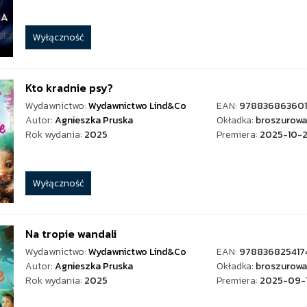
Wyłączność
Kto kradnie psy?
Wydawnictwo:
Wydawnictwo Lind&Co
EAN:
978836863601
Autor:
Agnieszka Pruska
Okładka:
broszurowa
Rok wydania:
2025
Premiera:
2025-10-
Wyłączność
Na tropie wandali
Wydawnictwo:
Wydawnictwo Lind&Co
EAN:
978836825417
Autor:
Agnieszka Pruska
Okładka:
broszurowa
Rok wydania:
2025
Premiera:
2025-09-