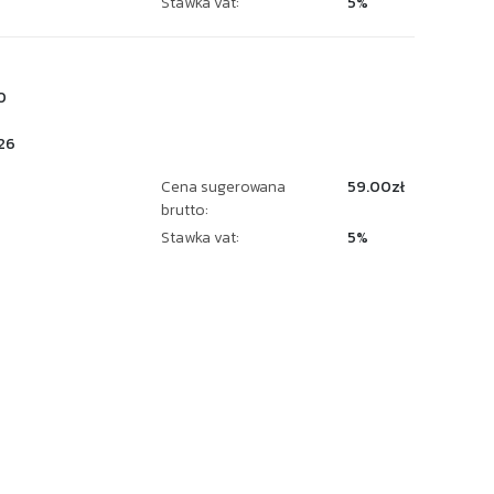
Stawka vat:
5%
0
26
Cena sugerowana
59.00zł
brutto:
Stawka vat:
5%