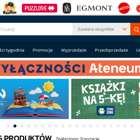
Zawiera wszystkie
ci tygodnia
Promocje
Wyprzedaże
Przedsprzedaże
U
G PRODUKTÓW
Znaleziono: 11 pozycje