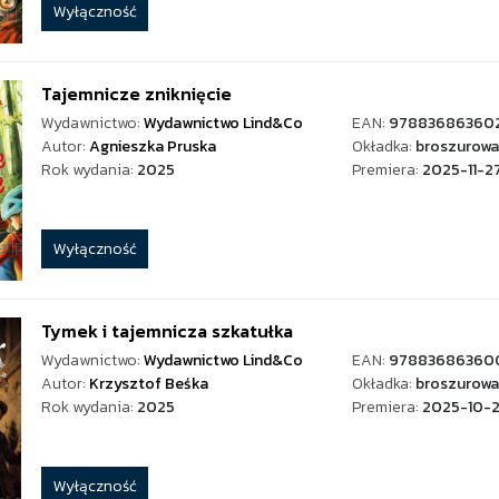
Wyłączność
Tajemnicze zniknięcie
Wydawnictwo:
Wydawnictwo Lind&Co
EAN:
97883686360
Autor:
Agnieszka Pruska
Okładka:
broszurowa
Rok wydania:
2025
Premiera:
2025-11-2
Wyłączność
Tymek i tajemnicza szkatułka
Wydawnictwo:
Wydawnictwo Lind&Co
EAN:
97883686360
Autor:
Krzysztof Beśka
Okładka:
broszurowa
Rok wydania:
2025
Premiera:
2025-10-
Wyłączność