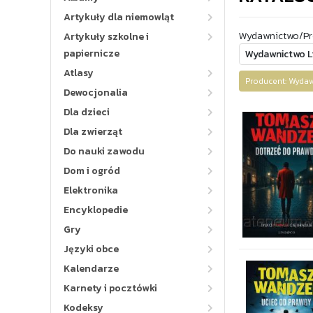
Artykuły dla niemowląt
Wydawnictwo/Pr
Artykuły szkolne i
papiernicze
Atlasy
Producent: Wyd
Dewocjonalia
Dla dzieci
Dla zwierząt
Do nauki zawodu
Dom i ogród
Elektronika
Encyklopedie
Gry
Języki obce
Kalendarze
Karnety i pocztówki
Kodeksy